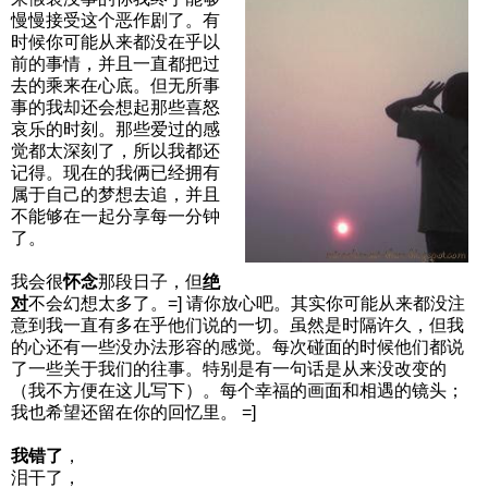
慢慢接受这个恶作剧了。有
时候你可能从来都没在乎以
前的事情，并且一直都把过
去的乘来在心底。但无所事
事的我却还会想起那些喜怒
哀乐的时刻。那些爱过的感
觉都太深刻了，所以我都还
记得。现在的我俩已经拥有
属于自己的梦想去追，并且
不能够在一起分享每一分钟
了。
我会很
怀念
那段日子，但
绝
对
不会幻想太多了。=] 请你放心吧。其实你可能从来都没注
意到我一直有多在乎他们说的一切。虽然是时隔许久，但我
的心还有一些没办法形容的感觉。每次碰面的时候他们都说
了一些关于我们的往事。特别是有一句话是从来没改变的
（我不方便在这儿写下）。每个幸福的画面和相遇的镜头；
我也希望还留在你的回忆里。 =]
我错了
，
泪干了，